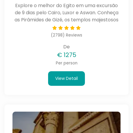
Explore o melhor do Egito em uma excursão
de 9 dias pelo Cairo, Luxor e Aswan. Conheça
as Pirâmides de Gizé, os templos majestosos
de Luxor e os monumentos históricos de
Aswan em uma viagem inesquecível.
(2798) Reviews
De
€
1275
Per person
View Detail