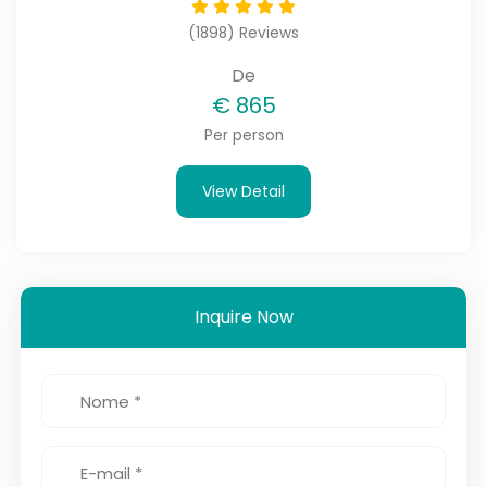
maravilhas do Egito, visite templos antigos e
desfrute de uma experiência confortável e
(1898) Reviews
autêntica.
De
€
865
Per person
View Detail
Inquire Now