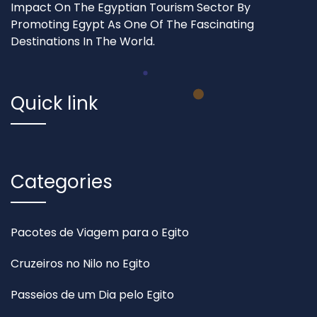
Impact On The Egyptian Tourism Sector By
Promoting Egypt As One Of The Fascinating
Destinations In The World.
Quick link
Categories
Pacotes de Viagem para o Egito
Cruzeiros no Nilo no Egito
Passeios de um Dia pelo Egito