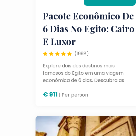
Pacote Econômico De
6 Dias No Egito: Cairo
E Luxor
(1998)
Explore dois dos destinos mais
famosos do Egito em uma viagem
econômica de 6 dias. Descubra as
maravilhas do Cairo e os
€
911
impressionantes templos de Luxor
| Per person
enquanto aproveita uma experiência
completa e acessível.