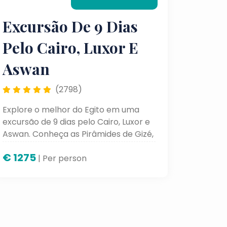
Excursão De 9 Dias
Pelo Cairo, Luxor E
Aswan
(2798)
Explore o melhor do Egito em uma
excursão de 9 dias pelo Cairo, Luxor e
Aswan. Conheça as Pirâmides de Gizé,
os templos majestosos de Luxor e os
€
1275
monumentos históricos de Aswan em
| Per person
uma viagem inesquecível.