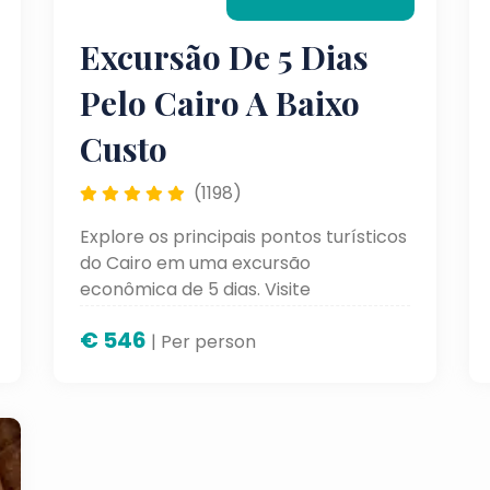
Excursão De 5 Dias
Pelo Cairo A Baixo
Custo
(1198)
Explore os principais pontos turísticos
do Cairo em uma excursão
econômica de 5 dias. Visite
monumentos históricos, mercados
€
546
tradicionais e atrações icônicas
| Per person
enquanto aproveita uma viagem
confortável e acessível.