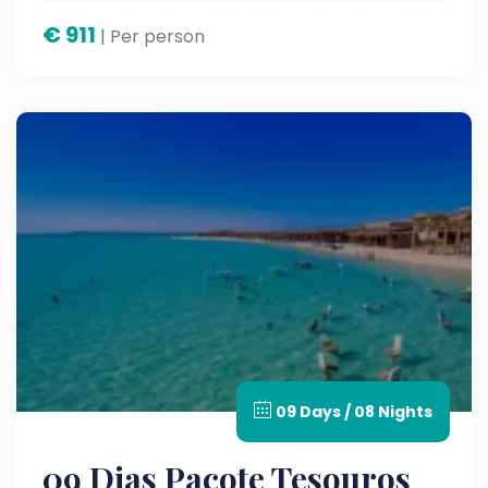
€
911
| Per person
09 Days / 08 Nights
09 Dias Pacote Tesouros