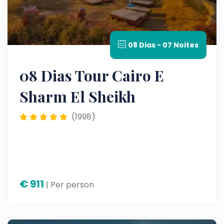
08 Dias - 07 Noites
08 Dias Tour Cairo E
Sharm El Sheikh
(1998)
€
911
| Per person