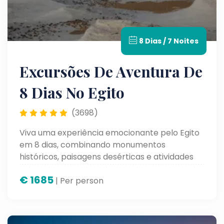
8 Dias / 7 Noites
Excursões De Aventura De
8 Dias No Egito
(3698)
Viva uma experiência emocionante pelo Egito
em 8 dias, combinando monumentos
históricos, paisagens desérticas e atividades
inesquecíveis. Descubra um lado diferente do
€
1685
país enquanto explora suas maravilhas
| Per person
naturais e culturais.