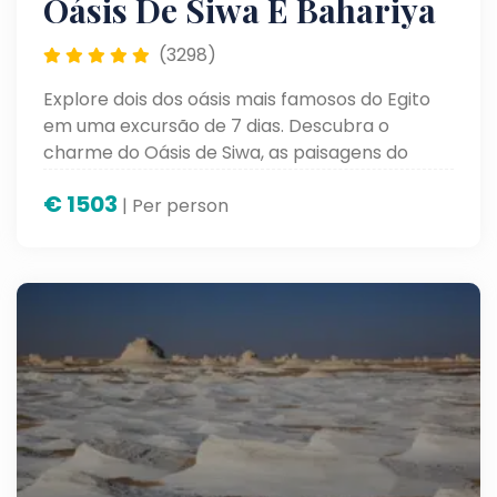
Oásis De Siwa E Bahariya
(3298)
Explore dois dos oásis mais famosos do Egito
em uma excursão de 7 dias. Descubra o
charme do Oásis de Siwa, as paisagens do
Oásis de Bahariya e viva uma experiência
€
1503
inesquecível no deserto egípcio.
| Per person