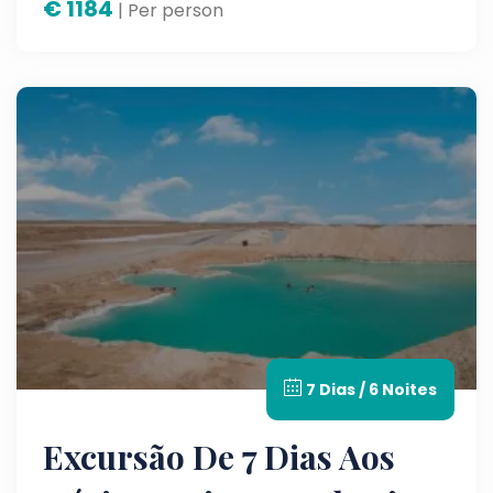
€
1184
deste destino fascinante.
| Per person
7 Dias / 6 Noites
Excursão De 7 Dias Aos