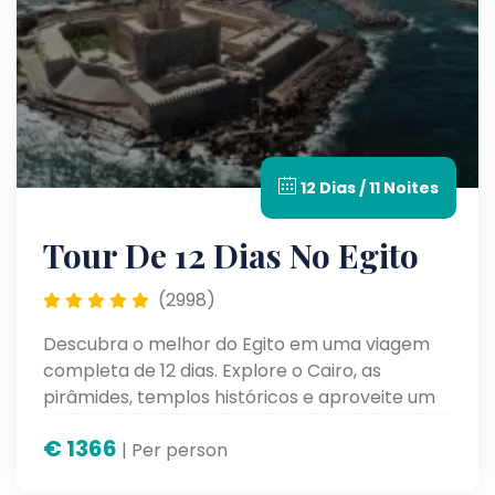
12 Dias / 11 Noites
Tour De 12 Dias No Egito
(2998)
Descubra o melhor do Egito em uma viagem
completa de 12 dias. Explore o Cairo, as
pirâmides, templos históricos e aproveite um
inesquecível cruzeiro pelo Nilo, com conforto e
€
1366
experiências únicas em cada parada.
| Per person