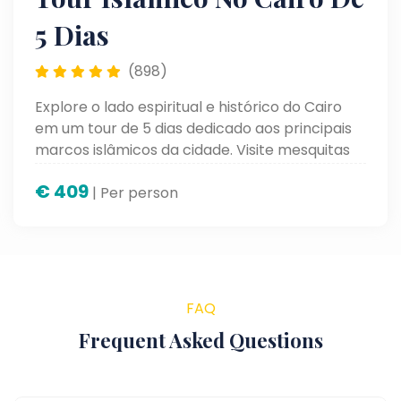
5 Dias
(898)
Explore o lado espiritual e histórico do Cairo
em um tour de 5 dias dedicado aos principais
marcos islâmicos da cidade. Visite mesquitas
antigas, ruas históricas e mercados
€
409
tradicionais que refletem séculos de cultura e
| Per person
tradição.
FAQ
Frequent Asked Questions