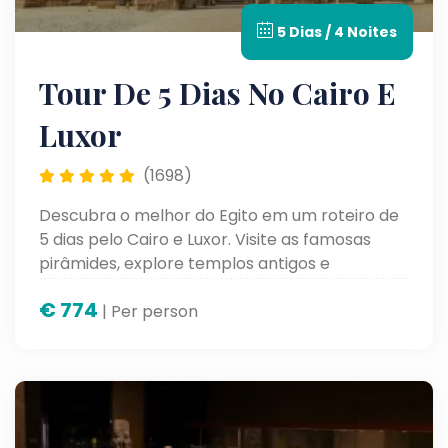
5 Dias / 4 Noites
Tour De 5 Dias No Cairo E
Luxor
(1698)
Descubra o melhor do Egito em um roteiro de
5 dias pelo Cairo e Luxor. Visite as famosas
pirâmides, explore templos antigos e
mergulhe na história fascinante da civilização
€
774
egípcia com um itinerário bem organizado e
| Per person
confortável.