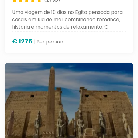
Uma viagem de 10 dias no Egito pensada para
casais em lua de mel, combinando romance,
história e momentos de relaxamento. O
roteiro inclui o Cairo, as pirâmides e um
€
1275
cruzeiro pelo Nilo com experiências especiais
| Per person
ao longo do caminho.