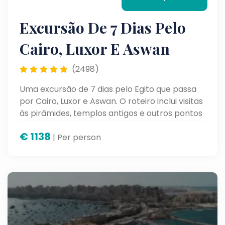
Excursão De 7 Dias Pelo
Cairo, Luxor E Aswan
(2498)
Uma excursão de 7 dias pelo Egito que passa
por Cairo, Luxor e Aswan. O roteiro inclui visitas
às pirâmides, templos antigos e outros pontos
históricos, com tempo suficiente para
€
1138
aproveitar cada lugar sem pressa.
| Per person