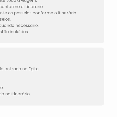
nte toda a viagem.
conforme o itinerário.
nte os passeios conforme o itinerário.
seios.
quando necessário.
tão incluídos.
e entrada no Egito.
e.
 no itinerário.