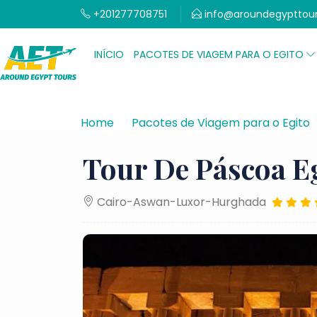
+201277708751
info@aroundegypttou
INÍCIO
PACOTES DE VIAGEM PARA O EGITO
Home
Pacotes de Viagem para o Egito
Tour De Páscoa Eg
Cairo-Aswan-Luxor-Hurghada