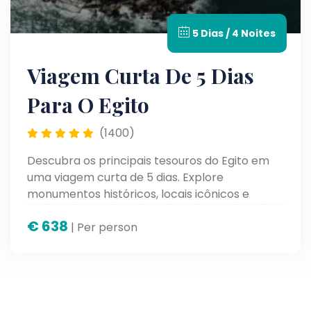
5 Dias / 4 Noites
Viagem Curta De 5 Dias
Para O Egito
(1400)
Descubra os principais tesouros do Egito em
uma viagem curta de 5 dias. Explore
monumentos históricos, locais icônicos e
mergulhe na fascinante cultura egípcia em um
€
638
roteiro prático e inesquecível.
| Per person