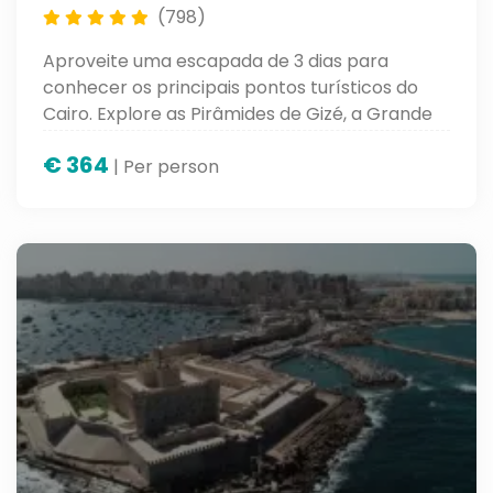
(798)
Aproveite uma escapada de 3 dias para
conhecer os principais pontos turísticos do
Cairo. Explore as Pirâmides de Gizé, a Grande
Esfinge, museus renomados e os mercados
€
364
tradicionais em uma viagem repleta de
| Per person
história e cultura.