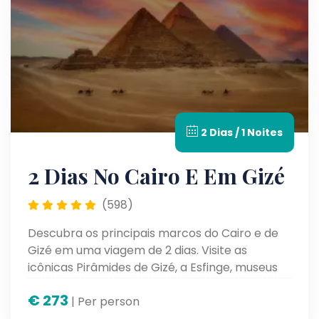
2 Dias / 1 Noites
2 Dias No Cairo E Em Gizé
(598)
Descubra os principais marcos do Cairo e de
Gizé em uma viagem de 2 dias. Visite as
icônicas Pirâmides de Gizé, a Esfinge, museus
renomados e conheça a rica história da
€
273
capital egípcia.
| Per person