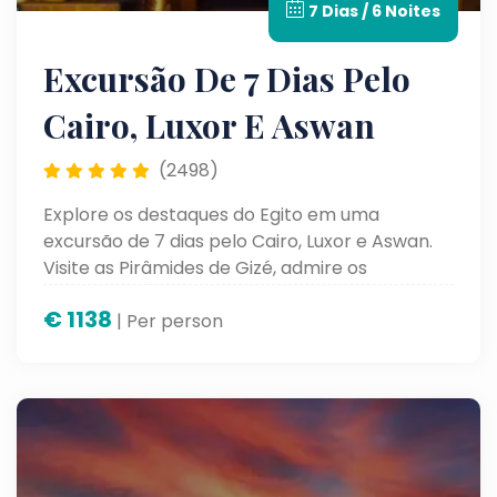
7 Dias / 6 Noites
Excursão De 7 Dias Pelo
Cairo, Luxor E Aswan
(2498)
Explore os destaques do Egito em uma
excursão de 7 dias pelo Cairo, Luxor e Aswan.
Visite as Pirâmides de Gizé, admire os
magníficos templos de Luxor e descubra os
€
1138
monumentos históricos de Aswan em uma
| Per person
viagem repleta de cultura e história.